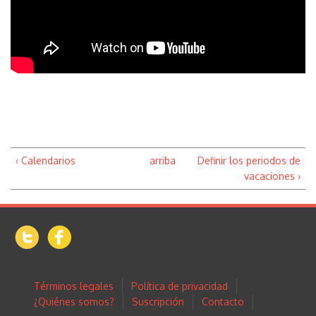
‹ Calendarios
arriba
Definir los periodos de
vacaciones ›
Términos legales
Política de privacidad
¿Quiénes somos?
Suscripción
Contacto