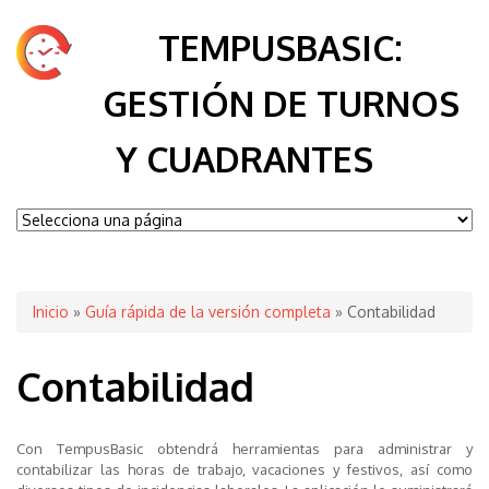
TEMPUSBASIC:
GESTIÓN DE TURNOS
Y CUADRANTES
Se encuentra usted aquí
Inicio
»
Guía rápida de la versión completa
» Contabilidad
Contabilidad
Con TempusBasic obtendrá herramientas para administrar y
contabilizar las horas de trabajo, vacaciones y festivos, así como