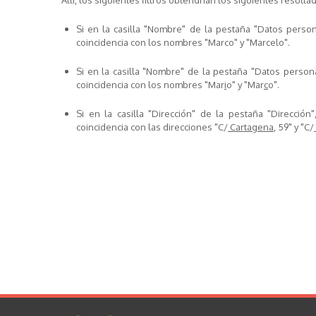
Allí, los siguientes filtros obtendrían los siguientes resulta
Si en la casilla "Nombre" de la pestaña "Datos person
coincidencia con los nombres "
Mar
co" y "
Mar
celo".
Si en la casilla "Nombre" de la pestaña "Datos persona
coincidencia con los nombres "
Mar
i
o
" y "
Mar
c
o
".
Si en la casilla "Dirección" de la pestaña "Dirección"
coincidencia con las direcciones "
C/
Cartagena
, 59
" y "
C/