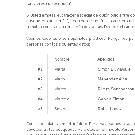
caracteres cualesquiera".
Si usted emplea el caracter especial de guión bajo entre dos
busque el caracter "a", seguido de
un único caracter cual
cumplan con este patrón serán devueltas. Es decir, el caract
Veamos todo esto con ejemplos prácticos. Pongamos por
personas con los siguientes datos:
Nombre
Apellidos
#1
Marta
Simon Lluviavalle
#2
Mario
Menendez Alba
#3
Marco
Rivers Sanchosson
#4
Marcelo
Galvan Simon
#5
Severo
Rubio Lopez
Con estos datos, en el módulo Personas, vamos a aplic
devolverían las búsquedas. Para ello, en el módulo Personas,