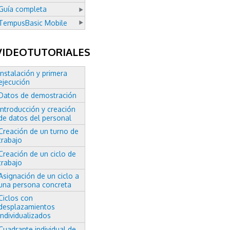
Guía completa
TempusBasic Mobile
VIDEOTUTORIALES
Instalación y primera
ejecución
Datos de demostración
Introducción y creación
de datos del personal
Creación de un turno de
trabajo
Creación de un ciclo de
trabajo
Asignación de un ciclo a
una persona concreta
Ciclos con
desplazamientos
individualizados
Cuadrante individual de