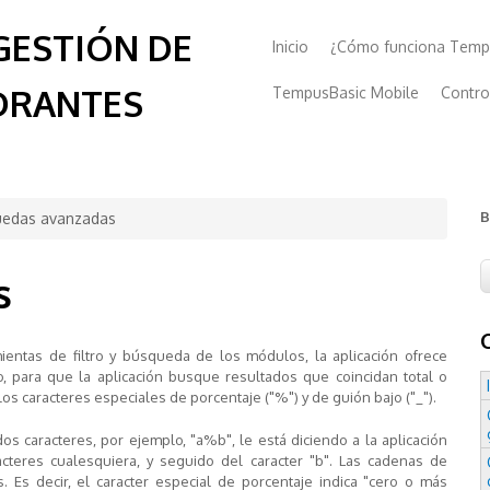
GESTIÓN DE
Inicio
¿Cómo funciona Temp
DRANTES
TempusBasic Mobile
Contro
B
edas avanzadas
s
entas de filtro y búsqueda de los módulos, la aplicación ofrece
o, para que la aplicación busque resultados que coincidan total o
 los
caracteres especiales de porcentaje ("%") y de guión bajo ("_")
.
os caracteres, por ejemplo, "a%b", le está diciendo a la aplicación
cteres cualesquiera
, y seguido del caracter "b". Las cadenas de
 Es decir, el caracter especial de porcentaje indica "cero o más