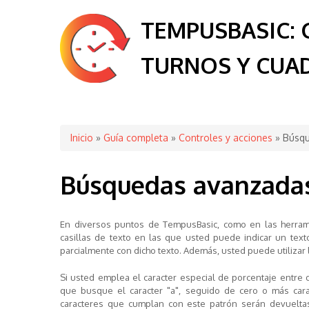
TEMPUSBASIC: 
TURNOS Y CUA
Se encuentra usted aquí
Inicio
»
Guía completa
»
Controles y acciones
» Búsqu
Búsquedas avanzada
En diversos puntos de TempusBasic, como en las herrami
casillas de texto en las que usted puede indicar un text
parcialmente con dicho texto. Además, usted puede utilizar
Si usted emplea el caracter especial de porcentaje entre d
que busque el caracter "a", seguido de
cero o más cara
caracteres que cumplan con este patrón serán devueltas.