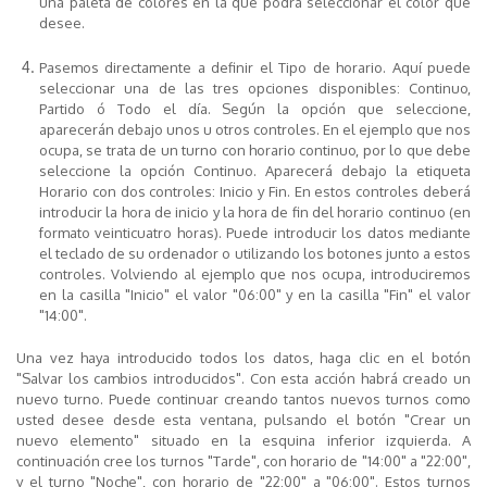
una paleta de colores en la que podrá seleccionar el color que
desee.
Pasemos directamente a definir el
Tipo de horario
. Aquí puede
seleccionar una de las tres opciones disponibles:
Continuo
,
Partido
ó
Todo el día
. Según la opción que seleccione,
aparecerán debajo unos u otros controles. En el ejemplo que nos
ocupa, se trata de un turno con horario continuo, por lo que debe
seleccione la opción
Continuo
. Aparecerá debajo la etiqueta
Horario
con dos controles:
Inicio
y
Fin
. En estos controles deberá
introducir la hora de inicio y la hora de fin del horario continuo (en
formato veinticuatro horas). Puede introducir los datos mediante
el teclado de su ordenador o utilizando los botones junto a estos
controles. Volviendo al ejemplo que nos ocupa, introduciremos
en la casilla "Inicio" el valor
"06:00"
y en la casilla "Fin" el valor
"14:00"
.
Una vez haya introducido todos los datos, haga clic en el
botón
"Salvar los cambios introducidos"
. Con esta acción habrá creado un
nuevo turno. Puede continuar creando tantos nuevos turnos como
usted desee desde esta ventana, pulsando el botón "Crear un
nuevo elemento" situado en la esquina inferior izquierda. A
continuación cree los turnos "Tarde", con horario de "14:00" a "22:00",
y el turno "Noche", con horario de "22:00" a "06:00". Estos turnos