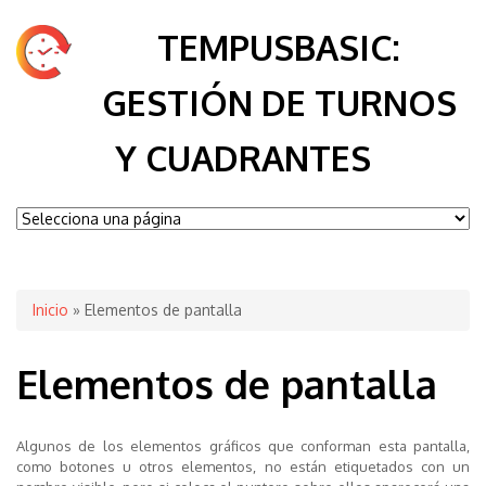
TEMPUSBASIC:
GESTIÓN DE TURNOS
Y CUADRANTES
Se encuentra usted aquí
Inicio
» Elementos de pantalla
Elementos de pantalla
Algunos de los elementos gráficos que conforman esta pantalla,
como botones u otros elementos, no están etiquetados con un